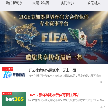
3月3日，中共中央办公厅、国务院办公厅印发《关于构建现
代环境治理体系的指导意见》。《意见》要求到2025年，建
立健全环境治理体系，加快提高环保产业技术装备水平，做
大做强龙头企业。《意见》从九个方面提出28点要求，《意
见》指出，要加强关键环保技术产品自主创新，推动环保首
台（套）重大技术装备示范应用，加快提高环保产业技术装
备水平。做大做强龙头企业，培育一批专业化骨干企业，扶
持一批专特优精中小企业。鼓励企业参与绿色“一带一路”建
设，带动先进的环保技术、装备、产能走出去。
政策解读：《意见》是对未来5年环保工作总体任务的顶层
设计文件。《意见》 的发布， 反映了国家对环境治理的高