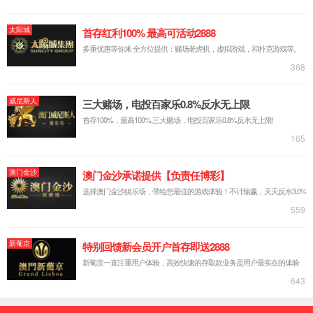
度重视， 对未来 5 年行业发展方向有指导意义。受此政策
的影响，环保板块上周表现较好，跑赢大盘、跑赢创业板。
附件：
关于构建现代环境治理体系的指导意见.pdf
关于构建现代环境治理体系的指导意见.pdf
上一篇
返回列表
下一篇
联系我们