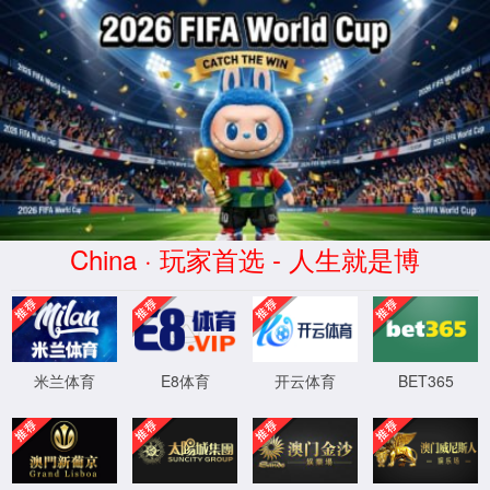
2026世界杯比分网 - 专业赛事赔率
分析与历史数据查询平台
2026世界杯比分网
公司简介
历史沿革
公司专利
资质荣誉
资质荣誉
WBD资质
WBD荣誉